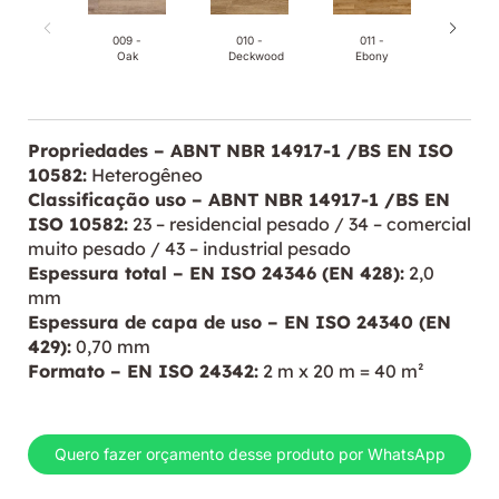
009 -
010 -
011 -
012
Oak
Deckwood
Ebony
Pi
Propriedades – ABNT NBR 14917-1 /BS EN ISO
10582:
Heterogêneo
Classificação uso – ABNT NBR 14917-1 /BS EN
ISO 10582:
23 – residencial pesado / 34 – comercial
muito pesado / 43 – industrial pesado
Espessura total – EN ISO 24346 (EN 428):
2,0
mm
Espessura de capa de uso – EN ISO 24340 (EN
429):
0,70 mm
Formato – EN ISO 24342:
2 m x 20 m = 40 m²
Quero fazer orçamento desse produto por WhatsApp