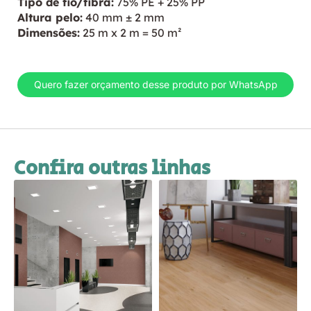
Tipo de fio/fibra:
75% PE + 25% PP
Altura pelo:
40 mm ± 2 mm
Dimensões:
25 m x 2 m = 50 m²
Quero fazer orçamento desse produto por WhatsApp
Confira outras linhas