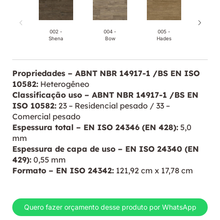
002 -
004 -
005 -
006
Shena
Bow
Hades
Orf
Propriedades – ABNT NBR 14917-1 /BS EN ISO
10582:
Heterogêneo
Classificação uso – ABNT NBR 14917-1 /BS EN
ISO 10582:
23 – Residencial pesado / 33 –
Comercial pesado
Espessura total – EN ISO 24346 (EN 428):
5,0
mm
Espessura de capa de uso – EN ISO 24340 (EN
429):
0,55 mm
Formato – EN ISO 24342:
121,92 cm x 17,78 cm
Quero fazer orçamento desse produto por WhatsApp